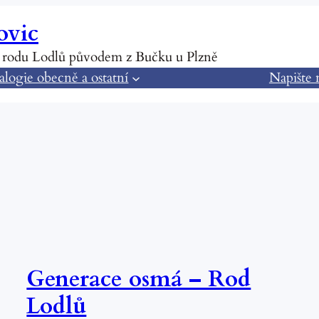
ovic
 rodu Lodlů původem z Bučku u Plzně
logie obecně a ostatní
Napište
Generace osmá – Rod
Lodlů