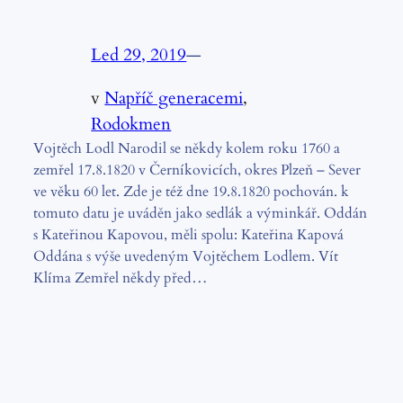
Led 29, 2019
—
v
Napříč generacemi
, 
Rodokmen
Vojtěch Lodl Narodil se někdy kolem roku 1760 a
zemřel 17.8.1820 v Černíkovicích, okres Plzeň – Sever
ve věku 60 let. Zde je též dne 19.8.1820 pochován. k
tomuto datu je uváděn jako sedlák a výminkář. Oddán
s Kateřinou Kapovou, měli spolu: Kateřina Kapová
Oddána s výše uvedeným Vojtěchem Lodlem. Vít
Klíma Zemřel někdy před…