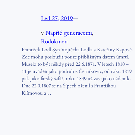
Led 27, 2019
—
v
Napříč generacemi
, 
Rodokmen
František Lodl Syn Vojtěcha Lodla a Kateřiny Kapové.
Zde mohu posloužit pouze přibližným datem úmrtí.
Muselo to být někdy před 22.6.1871. V letech 1810 –
11 je uváděn jako podruh z Černíkovic, od roku 1819
pak jako farský šafář, roku 1849 už zase jako nádeník.
Dne 22.9.1807 se na Šípech oženil s Františkou
Klímovou a…