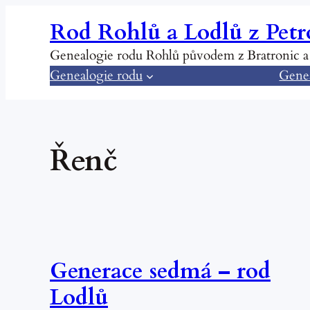
Přeskočit
Rod Rohlů a Lodlů z Petr
na
obsah
Genealogie rodu Rohlů původem z Bratronic a
Genealogie rodu
Genea
Řenč
Generace sedmá – rod
Lodlů